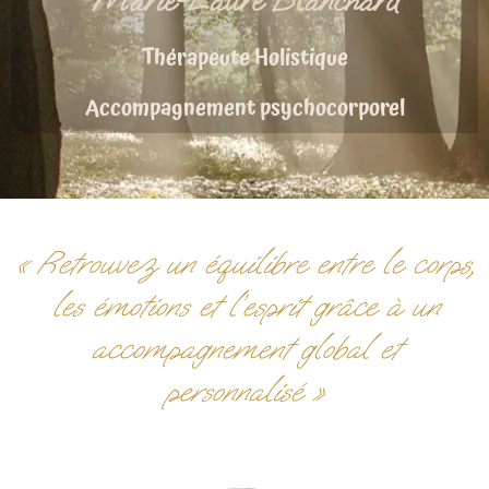
Marie-Laure Blanchard
Thérapeute Holistique
Accompagnement psychocorporel
« Retrouvez un équilibre entre le corps,
les émotions et l’esprit grâce à un
accompagnement global et
personnalisé »