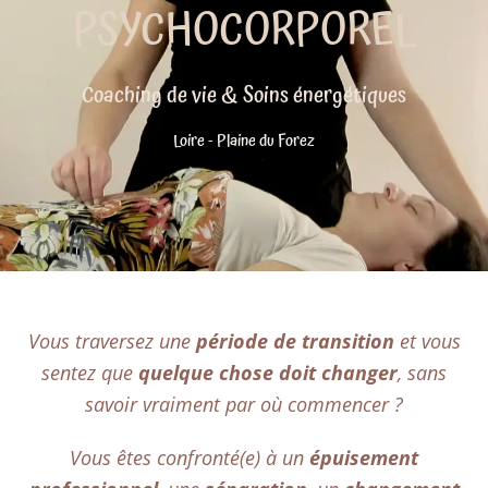
PSYCHOCORPOREL
Coaching de vie & Soins énergétiques
Loire - Plaine du Forez
Vous traversez une
période de transition
et vous
sentez que
quelque chose doit changer
, sans
savoir vraiment par où commencer ?
Vous êtes confronté(e) à un
épuisement