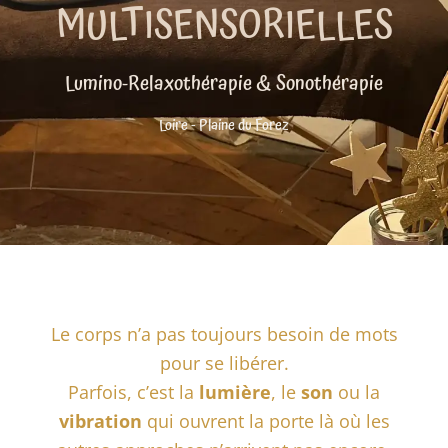
MULTISENSORIELLES
Lumino-Relaxothérapie & Sonothérapie
Loire - Plaine du Forez
Le corps n’a pas toujours besoin de mots
pour se libérer.
Parfois, c’est la
lumière
, le
son
ou la
vibration
qui ouvrent la porte là où les